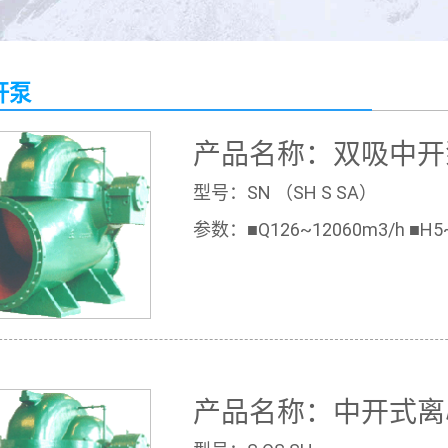
开泵
产品名称：双吸中开
型号：SN （SH S SA）
参数：■Q126~12060m3/h ■
产品名称：中开式离