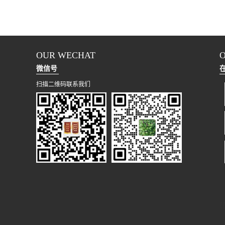
OUR WECHAT
O
微信号
扫描二维码联系我们
{