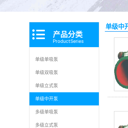
单级中
产品分类
ProductSeries
单级单吸泵
单级双吸泵
单级立式泵
单级中开泵
多级单吸泵
多级立式泵