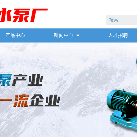
产品中心
新闻中心
人才招聘