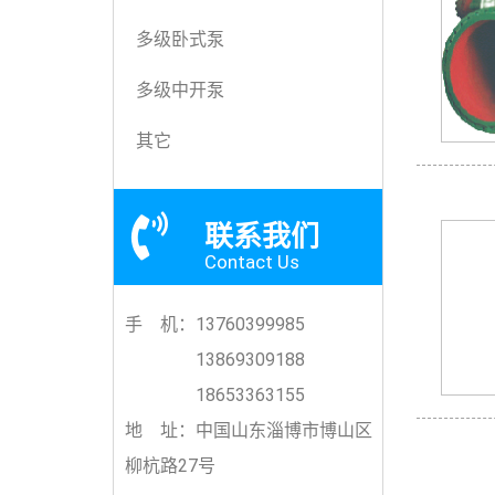
多级卧式泵
多级中开泵
其它
联系我们
Contact Us
手 机：13760399985
13869309188
18653363155
地 址：中国山东淄博市博山区
柳杭路27号